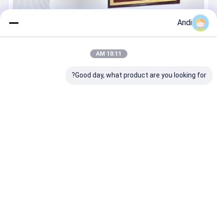
Andi
10:11 AM
Good day, what product are you looking for?
شركة فوشان بيك فيجن تكنولوجيا المحدودةالمتخصصة فيمكيفات الهواء
للبيئة، مكيفات الهواء المبردة بالماء، مروحة التبريد، والمروحة الصناعية
الكبيرةنقدم خدمات شاملة بما في ذلكالتصميم الهندسي، التثبيت، الصيانة،
تقييمات الآثار البيئية، EPC (الهندسة والمشتريات ...
علمت أكثر
اتصل الان
اتصل
منزل
حول نا
اتصل بنا
خريطة الموقع
سياسة الخصوصية