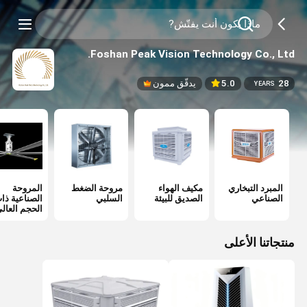
Foshan Peak Vision Technology Co., Ltd.
28
5.0
يدقّق ممون
YEARS
المبرد التبخاري
مكيف الهواء
مروحة الضغط
المروحة
الصناعي
الصديق للبيئة
السلبي
الصناعية ذا
الحجم العال
منتجاتنا الأعلى