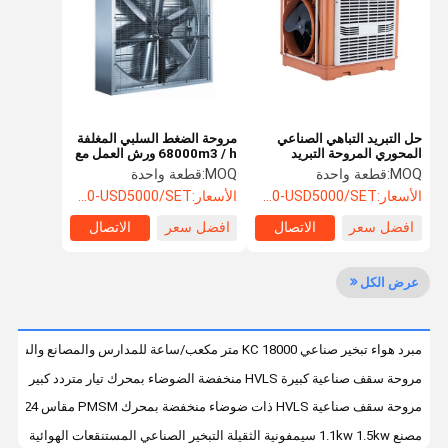
أخبار
القضايا
المبرد التبخاري الصناعي
حل التبريد التباهي الصناعي
مروحة الضغط السلبي المغلفة
المحوري المروحة التبريد
68000m3 / h ورش العمل مع
مكيف الهواء الصديق للبيئة
التهوية البيئية
درجات الحرارة العالية
MOQ:
قطعة واحدة
MOQ:
قطعة واحدة
مروحة الضغط السلبي
الأسعار:
USD500-USD5000/SET
الأسعار:
USD500-USD5000/SET
افضل سعر
الاتصال
افضل سعر
الاتصال
المروحة الصناعية ذات الحجم العالي
مبرد هواء محمول
عرض الكل
مروحة تبريد صناعية
مبرد هواء تبخير صناعي KC 18000 متر مكعب/ساعة للمدارس والمصانع والسوبر ماركت
جدار لوحة التبريد
مروحة سقف صناعية كبيرة HVLS منخفضة الضوضاء بمحرك تيار متردد كبير 16 قدم/5 متر، 220/380 فولت
مدفئ الحريق
مروحة سقف صناعية HVLS ذات ضوضاء منخفضة بمحرك PMSM مقاس 10/12/14/16/20/22/24 قدم، مصنع مزرعة صالة ألعاب رياضية مستودع لوجستيات
مصنع 1.1kw 1.5kw سيمفونية الثقيلة التبخير الصناعي المستنقعات الهوائية المحمولة المبردة المروحة
قنوات التهوية المسالك