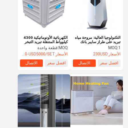
التكنولوجيا العالية: مروحة مياه
الكهربائية الأوتوماتيكية 4300
تبريد على طراز سايبر بانك
كيلوواط المتنقلة تبريد التبخر
مناسبة للمنازل والفيلات
الصناعي نظام تبريد التبخير
1
MOQ:
MOQ:
قطعة واحدة
والمكاتب والمصانع.
الأسعار:
230USD
الأسعار:
USD500-USD5000/SET
افضل سعر
الاتصال
افضل سعر
الاتصال