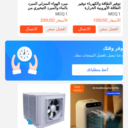
توفير الطاقة والكهرباء توفير
مبرد الهواء المنزلي المبرد
الطاقة الأوروبية الحرارة
بالماء والمبرد التبخيري من
السريعة المروحة التدفئة
النوع الفردي للتبريد الفعال
MOQ:
1
MOQ:
1
الكهربائية المحمولة للمنزل
الأسعار:
100USD
الأسعار:
200USD
والحمام
افضل سعر
الاتصال
افضل سعر
الاتصال
وفر وقتك
دعنا نتصل بأفضل المنتجات معك.
أعط متطلباتك