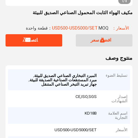
1
1
/
مكيف الهواء الثابت المحمول الصناعي الصديق للبيئة
الأسعار：USD500-USD5000/SET
MOQ：قطعة واحدة
افضل سعر
ﺎﺘﺼﻟ ﺍﻶﻧ
منتوج وصف
تسليط الضوء
,
المبرد التبخاري الصناعي الصديق للبيئة
,
مبرد المستنقعات الصناعية الصديقة للبيئة
جهاز تبريد التبخر الصناعي المتنقل
إصدار
CE,ISO,SGS
الشهادات
اسم العلامة
KD18B
التجارية
الأسعار
USD500-USD5000/SET