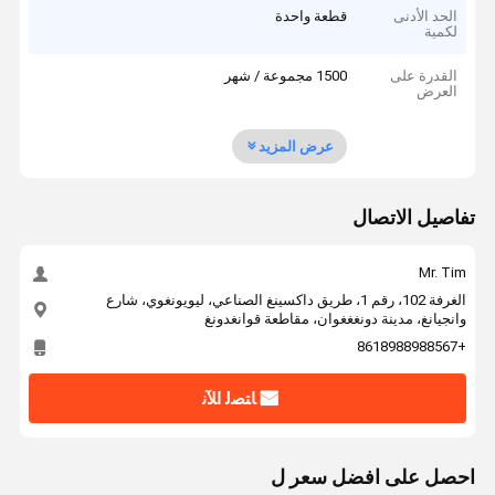
الحد الأدنى
قطعة واحدة
لكمية
القدرة على
1500 مجموعة / شهر
العرض
عرض المزيد
تفاصيل الاتصال
Mr. Tim
الغرفة 102، رقم 1، طريق داكسينغ الصناعي، ليويونغوي، شارع
وانجيانغ، مدينة دونغغغوان، مقاطعة قوانغدونغ
+8618988988567
ﺎﺘﺼﻟ ﺍﻶﻧ
احصل على افضل سعر ل