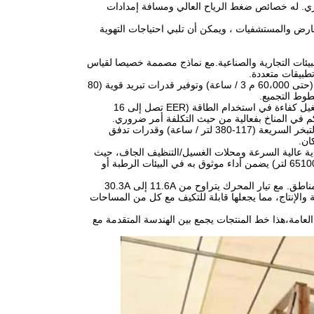
رد المركزي. له خصائص ضغط الرياح العالي ومسافة إمدادات
لمعارض والمستشفيات ، ويمكن أن تلبي احتياجات التهوية
لبيئات التجارية والصناعية.مع نماذج مصممة خصيصا لقياس
: مثالية لمرافق التصنيع واسعة النطاق، وحدات إدارة تدفق الهواء بكفاءة (حتى 60،000 م 3 / ساعة) وتوفير قدرات تبريد قوية (80
: أنظمة مستويات الضوضاء المنخفضة (82.5 86 dB ((A)) وتشغيل كفاءة في استخدام الطاقة (EER تصل إلى 16
كم في المناخ بفعالية من حيث التكلفة أمر ضروري.
المساحات: المطاعم، الحانات الترفيهية، والمستودعات تستفيد من معدلات التبخر السريعة (117-380 لتر / ساعة) وقدرات تدفق
ان.
 عالية السرعة ومحلات الغسيل/التنظيف الجاف، حيث
أن بنيتها القوية (وزن صافي 300-630 كجم)الأبعاد المدمجة، وتخزين المياه المقاومة للتآكل (65100 لتر) يضمن أداء موثوق به في البيئات الرطبة أو
تعمل جميع النماذج على مصدر طاقة قياسي 380 فولت / 50 هرتز ، مما يسهل التثبيت عبر المناطق. مع تيار المحرك يتراوح من 11.6A إلى 30.3A
زن بين استهلاك الطاقة والإنتاج، مما يجعلها قابلة للتكيف مع كل من المساحات
العامة،هذا خط المنتجات يجمع بين الهندسة المتقدمة مع