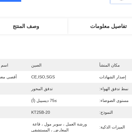
تفاصيل معلومات
وصف المنتج
مكان المنشأ
الصين
اسم ا
إصدار الشهادات
CE,ISO,SGS
أقصى معدل
نمط تدفق الهواء:
تدفق المحور
مستوى الضوضاء:
≥75 ديسيبل (أ)
النموذج:
KT25B-20
ورشة العمل ، سوبر مول ، قاعة 
الميزات الذكية:
المعارض ، المستشفى