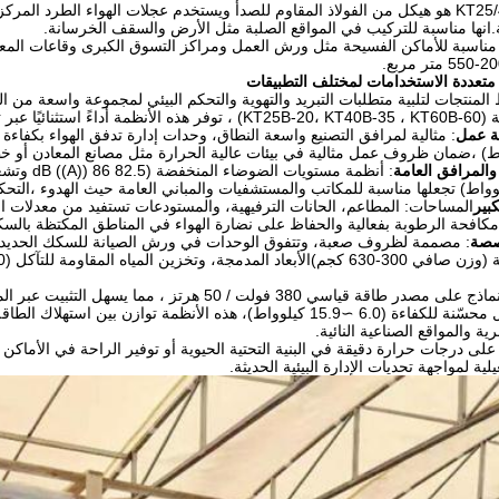
الهيكل KT25/40/60 هو هيكل من الفولاذ المقاوم للصدأ ويستخدم عجلات الهواء الط
ة.انها مناسبة للتركيب في المواقع الصلبة مثل الأرض والسقف الخرسانة.
KT25/40/6 مناسبة للأماكن الفسيحة مثل ورش العمل ومراكز التسوق الكبرى وقاعات ا
متعددة الاستخدامات لمختلف التطبيقات
لمنتجات لتلبية متطلبات التبريد والتهوية والتحكم البيئي لمجموعة واسعة من ا
ر تطبيقات متعددة.
ة عمل
والمرافق العامة
وواط) تجعلها مناسبة للمكاتب والمستشفيات والمباني العامة حيث الهدوء ،التح
بير
ة،مكافحة الرطوبة بفعالية والحفاظ على نضارة الهواء في المناطق المكتظة بالسك
خصصة
: مصممة لظروف صعبة، وتتفوق الوحدات في ورش الصيانة للسكك الحديدية
وطاقة الدخول محسّنة للكفاءة (6.0 ∼15.9 كيلوواط)، هذه الأنظمة توا
ية والمواقع الصناعية النائية.
لى درجات حرارة دقيقة في البنية التحتية الحيوية أو توفير الراحة في الأماكن 
لية لمواجهة تحديات الإدارة البيئية الحديثة.