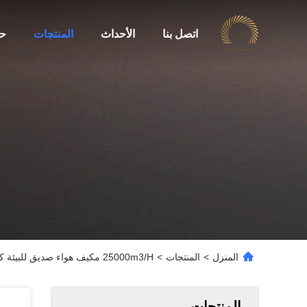
اتصل بنا
الأحداث
المنتجات
حو
المنزل
>
المنتجات
>
25000m3/H مكيف هواء صديق للبيئة كفاءة الطاقة 6KW مع هيكل الفولاذ المقاوم للصدأ
المنتجات