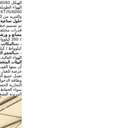
الهواء الطويل
0
والتبريد من 200-550 متر مربع.
حلول صناعية 
تم تصميم خط ا
قدرات مختلفة (KT25B-20، KT40B-35 ، KT60B-60) ، توفر هذه الأنظمة أداءً استثنائيًا عب
مصانع و ورش
٪ 260 كيلوواط) ،ضمان ظروف عمل مثالية في بيئات عالية الحرارة مثل مصانع المعادن أو خطوط التجميع.
- نعم
المكاتب 
كيلوواط / كيل
- نعم
الحجم الك
الهواء العالي
البيئات المت
عرضة للغبار.
التجارية الحضر
سواء الحفاظ ع
المرونة التشغي