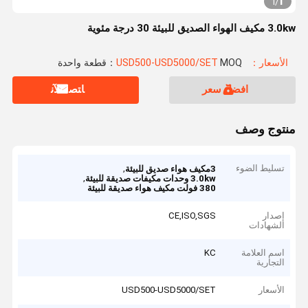
1
1
/
3.0kw مكيف الهواء الصديق للبيئة 30 درجة مئوية
الأسعار：USD500-USD5000/SET
MOQ：قطعة واحدة
افضل سعر
ﺎﺘﺼﻟ ﺍﻶﻧ
منتوج وصف
تسليط الضوء
,
3مكيف هواء صديق للبيئة
,
3.0kw وحدات مكيفات صديقة للبيئة
380 فولت مكيف هواء صديقة للبيئة
إصدار
CE,ISO,SGS
الشهادات
اسم العلامة
KC
التجارية
الأسعار
USD500-USD5000/SET