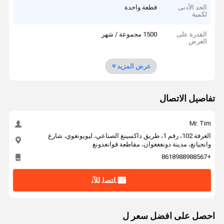
الحد الأدنى
قطعة واحدة
لكمية
القدرة على
1500 مجموعة / شهر
العرض
عرض المزيد
تفاصيل الاتصال
Mr. Tim
الغرفة 102، رقم 1، طريق داكسينغ الصناعي، ليويونغوي، شارع
وانجيانغ، مدينة دونغغغوان، مقاطعة قوانغدونغ
+8618988988567
ﺎﺘﺼﻟ ﺍﻶﻧ
احصل على افضل سعر ل