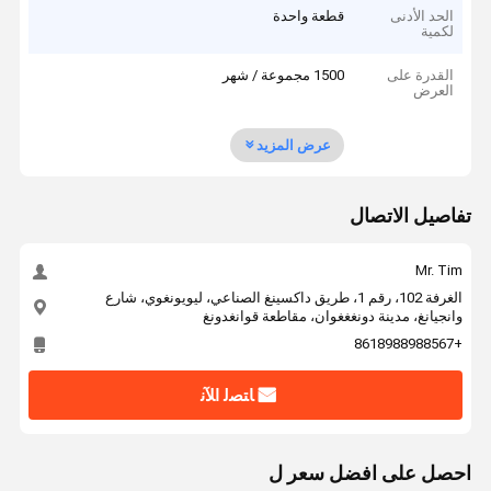
الحد الأدنى
قطعة واحدة
لكمية
القدرة على
1500 مجموعة / شهر
العرض
عرض المزيد
تفاصيل الاتصال
Mr. Tim
الغرفة 102، رقم 1، طريق داكسينغ الصناعي، ليويونغوي، شارع
وانجيانغ، مدينة دونغغغوان، مقاطعة قوانغدونغ
+8618988988567
ﺎﺘﺼﻟ ﺍﻶﻧ
احصل على افضل سعر ل