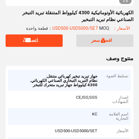
1
1
/
الكهربائية الأوتوماتيكية 4300 كيلوواط المتنقلة تبريد التبخر
الصناعي نظام تبريد التبخير
الأسعار：USD500-USD5000/SET
MOQ：قطعة واحدة
افضل سعر
ﺎﺘﺼﻟ ﺍﻶﻧ
منتوج وصف
تسليط الضوء
,
جهاز تبريد تبخير كهربائي متنقل
,
نظام التبريد التبخاري الصناعي الكهربائي
4300 كيلوواط جهاز تبريد متحرك للتبخر
إصدار
CE,ISO,SGS
الشهادات
اسم العلامة
KC
التجارية
الأسعار
USD500-USD5000/SET