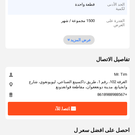
الحد الأدنى
قطعة واحدة
لكمية
القدرة على
1500 مجموعة / شهر
العرض
عرض المزيد
تفاصيل الاتصال
Mr. Tim
الغرفة 102، رقم 1، طريق داكسينغ الصناعي، ليويونغوي، شارع
وانجيانغ، مدينة دونغغغوان، مقاطعة قوانغدونغ
+8618988988567
ﺎﺘﺼﻟ ﺍﻶﻧ
احصل على افضل سعر ل