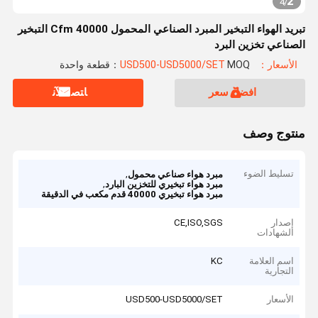
2
4
/
تبريد الهواء التبخير المبرد الصناعي المحمول 40000 Cfm التبخير
الصناعي تخزين البرد
الأسعار：USD500-USD5000/SET
MOQ：قطعة واحدة
افضل سعر
ﺎﺘﺼﻟ ﺍﻶﻧ
منتوج وصف
تسليط الضوء
,
مبرد هواء صناعي محمول
,
مبرد هواء تبخيري للتخزين البارد
مبرد هواء تبخيري 40000 قدم مكعب في الدقيقة
إصدار
CE,ISO,SGS
الشهادات
اسم العلامة
KC
التجارية
الأسعار
USD500-USD5000/SET