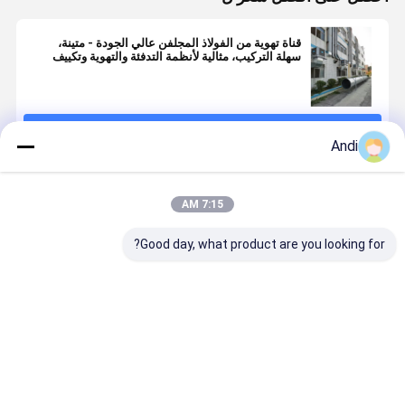
قناة تهوية من الفولاذ المجلفن عالي الجودة - متينة،
سهلة التركيب، مثالية لأنظمة التدفئة والتهوية وتكييف
الهواء
استمر
Andi
المنتجات الموصى بها
7:15 AM
Good day, what product are you looking for?
مبرد هواء
مكافحة التآكل
أنابيب التهوية
تبخيري تكييف
الفولاذ المغلفة
الصناعية
هواء مجرى تهوية
HVC قناة
المسالك
مجلفن قابل
التهوية القناة
0.5mm-
للتخصيص
التهوية
2.0mm سمك
افضل سعر
افضل سعر
افضل سعر
900×450،