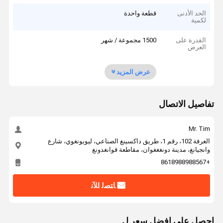
الحد الأدنى
قطعة واحدة
لكمية
القدرة على
1500 مجموعة / شهر
العرض
عرض المزيد
تفاصيل الاتصال
Mr. Tim
الغرفة 102، رقم 1، طريق داكسينغ الصناعي، ليويونغوي، شارع
وانجيانغ، مدينة دونغغغوان، مقاطعة قوانغدونغ
+8618988988567
ﺎﺘﺼﻟ ﺍﻶﻧ
احصل على افضل سعر ل