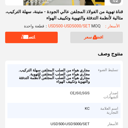
2
4
/
قناة تهوية من الفولاذ المجلفن عالي الجودة - متينة، سهلة التركيب،
مثالية لأنظمة التدفئة والتهوية وتكييف الهواء
الأسعار：USD500-USD5000/SET
MOQ：قطعة واحدة
افضل سعر
ﺎﺘﺼﻟ ﺍﻶﻧ
منتوج وصف
تسليط الضوء
,
مجاري هواء من الصلب المجلفن سهلة التركيب
,
مجاري هواء من الصلب المجلفن للتهوية
مجاري هواء من الصلب المجلفن لأنظمة التدفئة
والتهوية وتكييف الهواء
إصدار
CE,ISO,SGS
الشهادات
اسم العلامة
KC
التجارية
الأسعار
USD500-USD5000/SET