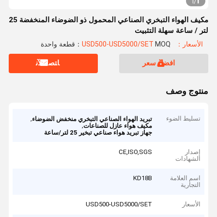
1
1
/
مكيف الهواء التبخري الصناعي المحمول ذو الضوضاء المنخفضة 25
لتر / ساعة سهلة التثبيت
الأسعار：USD500-USD5000/SET
MOQ：قطعة واحدة
افضل سعر
ﺎﺘﺼﻟ ﺍﻶﻧ
منتوج وصف
تسليط الضوء
,
تبريد الهواء الصناعي التبخري منخفض الضوضاء
,
مكيف هواء عازل للصناعات
جهاز تبريد هواء صناعي تبخير 25 لتر/ساعة
إصدار
CE,ISO,SGS
الشهادات
اسم العلامة
KD18B
التجارية
الأسعار
USD500-USD5000/SET