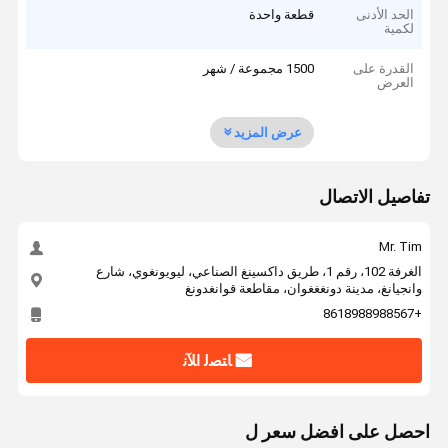
الحد الأدنى
قطعة واحدة
لكمية
القدرة على
1500 مجموعة / شهر
العرض
عرض المزيد
تفاصيل الاتصال
Mr. Tim
الغرفة 102، رقم 1، طريق داكسينغ الصناعي، ليويونغوي، شارع
وانجيانغ، مدينة دونغغغوان، مقاطعة قوانغدونغ
+8618988988567
ﺎﺘﺼﻟ ﺍﻶﻧ
احصل على افضل سعر ل