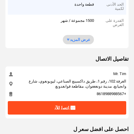
الحد الأدنى
قطعة واحدة
لكمية
القدرة على
1500 مجموعة / شهر
العرض
عرض المزيد
تفاصيل الاتصال
Mr. Tim
الغرفة 102، رقم 1، طريق داكسينغ الصناعي، ليويونغوي، شارع
وانجيانغ، مدينة دونغغغوان، مقاطعة قوانغدونغ
+8618988988567
ﺎﺘﺼﻟ ﺍﻶﻧ
احصل على افضل سعر ل