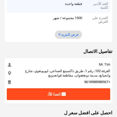
الحد الأدنى
قطعة واحدة
لكمية
القدرة على
1500 مجموعة / شهر
العرض
عرض المزيد
تفاصيل الاتصال
Mr. Tim
الغرفة 102، رقم 1، طريق داكسينغ الصناعي، ليويونغوي، شارع
وانجيانغ، مدينة دونغغغوان، مقاطعة قوانغدونغ
+8618988988567
ﺎﺘﺼﻟ ﺍﻶﻧ
احصل على افضل سعر ل