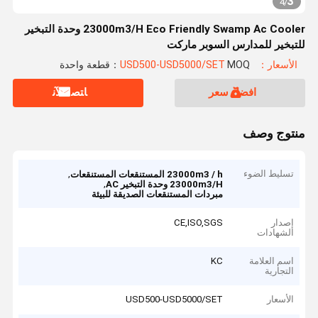
3
4
/
23000m3/H Eco Friendly Swamp Ac Cooler وحدة التبخير
للتبخير للمدارس السوبر ماركت
الأسعار：USD500-USD5000/SET
MOQ：قطعة واحدة
افضل سعر
ﺎﺘﺼﻟ ﺍﻶﻧ
منتوج وصف
تسليط الضوء
,
23000m3 / h المستنقعات المستنقعات
,
23000m3/H وحدة التبخير AC
مبردات المستنقعات الصديقة للبيئة
إصدار
CE,ISO,SGS
الشهادات
اسم العلامة
KC
التجارية
الأسعار
USD500-USD5000/SET