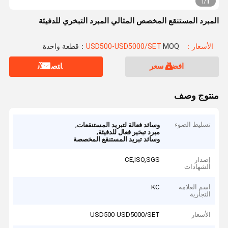
1
1
/
المبرد المستنقع المخصص المثالي المبرد التبخري للدفيئة
الأسعار：USD500-USD5000/SET
MOQ：قطعة واحدة
افضل سعر
ﺎﺘﺼﻟ ﺍﻶﻧ
منتوج وصف
تسليط الضوء
,
وسائد فعالة لتبريد المستنقعات
,
مبرد تبخير فعال للدفيئة
وسائد تبريد المستنقع المخصصة
إصدار
CE,ISO,SGS
الشهادات
اسم العلامة
KC
التجارية
الأسعار
USD500-USD5000/SET