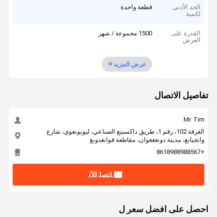
الحد الأدنى
قطعة واحدة
لكمية
القدرة على
1500 مجموعة / شهر
العرض
عرض المزيد
تفاصيل الاتصال
Mr. Tim
الغرفة 102، رقم 1، طريق داكسينغ الصناعي، ليويونغوي، شارع
وانجيانغ، مدينة دونغغغوان، مقاطعة قوانغدونغ
+8618988988567
ﺎﺘﺼﻟ ﺍﻶﻧ
احصل على افضل سعر ل