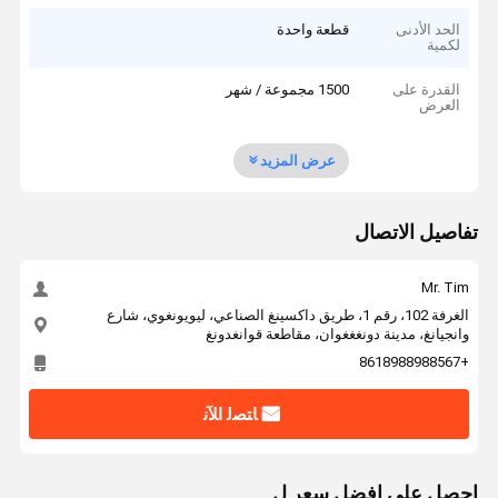
الحد الأدنى
قطعة واحدة
لكمية
القدرة على
1500 مجموعة / شهر
العرض
عرض المزيد
تفاصيل الاتصال
Mr. Tim
الغرفة 102، رقم 1، طريق داكسينغ الصناعي، ليويونغوي، شارع
وانجيانغ، مدينة دونغغغوان، مقاطعة قوانغدونغ
+8618988988567
ﺎﺘﺼﻟ ﺍﻶﻧ
احصل على افضل سعر ل