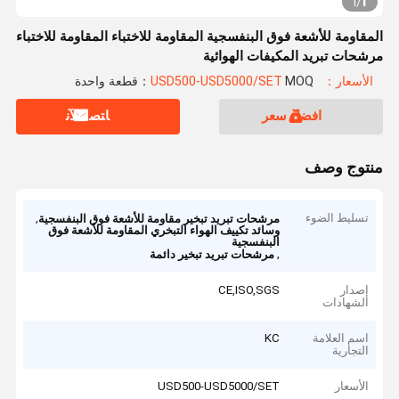
1
1
/
المقاومة للأشعة فوق البنفسجية المقاومة للاختباء المقاومة للاختباء
مرشحات تبريد المكيفات الهوائية
الأسعار：USD500-USD5000/SET
MOQ：قطعة واحدة
افضل سعر
ﺎﺘﺼﻟ ﺍﻶﻧ
منتوج وصف
تسليط الضوء
,
مرشحات تبريد تبخير مقاومة للأشعة فوق البنفسجية
وسائد تكييف الهواء التبخري المقاومة للأشعة فوق
البنفسجية
,
مرشحات تبريد تبخير دائمة
إصدار
CE,ISO,SGS
الشهادات
اسم العلامة
KC
التجارية
الأسعار
USD500-USD5000/SET