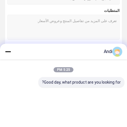
المتطلبات
Andi
استمر
5:25 PM
فئاتنا
Good day, what product are you looking for?
المبرد التبخاري
مكيف الهواء
مروحة الضغط
المروحة
الصناعي
الصديق للبيئة
السلبي
الصناعية ذا
الحجم العال