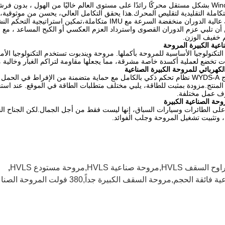
تكاملة التقليدية لتقليص المحرك.هذا يحقق التكامل العالي، يحسن من موثوقية، 
ن تلبي عزم الدوران القصوى واسترداد العزم العكسي أو الكبح المساعد ، مع ال
 خفيف الوزن.
عية الكبيرة المروحة
تكنولوجيا الأساسية للمروحة بأكملها. مروحة ويندبوت تستخدم التكنولوجيا الأ
ت تخضع لعملية أكسدة خاصة مشرقة، مما يجعلها مقاومة لتراكم الغبار وخالية م
لكهربائي للمروحة الكبيرة الصناعية
يستخدم نموذج WYDS-A نظام تحكم ذكي بالكامل مع حماية متضمنة من الإفراط في ال
 المنتج.مزودة بمثبت للطاقة، يلبي مختلف متطلبات الطاقة في الموقع. عند ا
وف عمل مختلفة.
وحة الصناعية الكبيرة
 وتثبيت تشغيل المروحة وجلب الفوائد.
لسقف HVLS,مروحة صناعية HVLS,مروحة مستودع HVLS
,
الحجم,مروحة السقف الكبيرة جداً,380 فولت المروحة الصناعية عالية الحجم