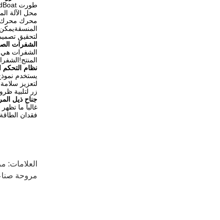
محل الآلة الم
المنسقةيمكن أ
لتحقيق تصميم
الشفرات الصنا
الشفرات هي ال
المنتج!الشفرا
نظام التحكم ا
لتعزيز سلامة
زر لتلبية ظر
جناح ذيل المر
فقدان الطاقة،
العلامات:
مراوح ا
مروحة صناعية فائقة 