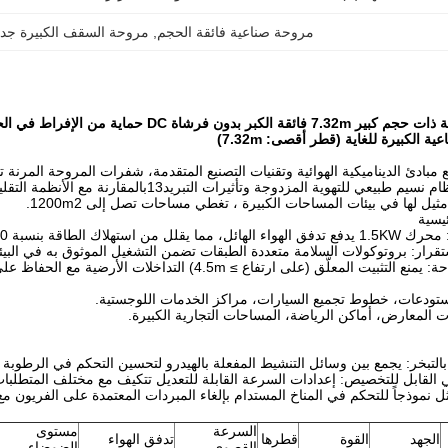
مروحة صناعية فائقة الحجم
, 
مروحة السقف الكبيرة جداً
 الكبر بدون فرشاة DC حماية من الإفراط في الحمل
ة الكبيرة للغاية (قطر أقصى: 7.32m)
مثيل لها في بيئات المساحات الكبيرة ، تغطي مساحات تصل إلى 1200m2.
يسية
ة بنسبة 40-60٪ مقارنة بنظم التبريد التقليدية.
تقرار: بروتوكولات السلامة متعددة الطبقات تضمن التشغيل الموثوق به في البيئ
لمعلّق (على ارتفاع ≥ 4.5m) التداخلات الأرضية مع الحفاظ على توزيع الهواء المتساوي.
مستودعات، خطوط تجميع السيارات، مراكز الخدمات اللوجستية.
ات المعارض، أماكن الرياضة، المساحات التجارية الكبيرة.
 بالتبخر: يجمع بين وسائل التنشيط المفعلة بالهيدرو لتحسين التحكم في الرطوبة ف
ي القابل للتخصيص: إعدادات السرعة القابلة للتعديل تتكيف مع مختلف المتطلبات ال
ل نموذجاً للتحكم في المناخ المستدام بإلغاء المبردات المعتمدة على الفريون مع تحقيق خ
السرعة
مستوى
الجهد
القوة
قطرها
تدفق الهواء
القصوى
الضوضاء