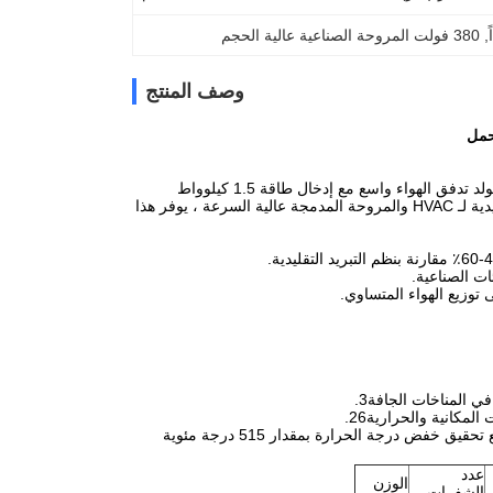
, 
380 فولت المروحة الصناعية عالية الحجم
وصف المنتج
تم تصميمها مع مبادئ الديناميكية الهوائية وتقنيات التصنيع المتقدمة، شفرات المروحة المرنة تولد تدفق الهواء واسع مع إدخال طاقة 1.5 كيلوواط
فقط،إنشاء نظام نسيم طبيعي للتهوية المزدوجة وتأثيرات التبريد13بالمقارنة مع الأنظمة التقليدية لـ HVAC والمروحة المدمجة عالية السرعة ، يوفر هذا
ات الصناعية.
ي المناخات الجافة3.
مكانية والحرارية26.
فض درجة الحرارة بمقدار 515 درجة مئوية
عدد
الوزن
الشفرات