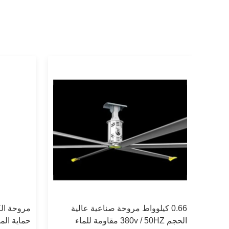
وية
0.66 كيلوواط مروحة صناعية عالية
مروحة الك
الحجم 380v / 50HZ مقاومة للماء
حماية المحر