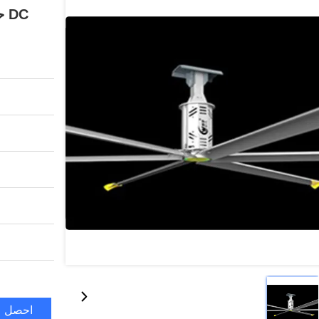
DC حماية من الإفراط في العزم الكبير 380v
احصل ع