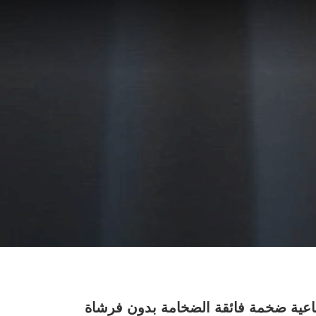
عية ضخمة فائقة الضخامة بدون فرشاة