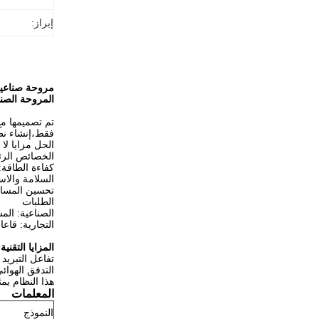
إبراز:
مروحة صناعية ذات حجم كبير 7.32m فائقة
المروحة الصناعي
الحل مزايا لا 
الخصائص الرئ
كفاءة الطاقة: محرك 1.5KW يدفع تدفق الهواء الهائل، مما يقلل من استهلاك الطاق
السلامة والاس
تحسين المساحة: يمنع التثبيت ا
الطلبات
الصناعية: ال
التجارية: قاع
المزايا التقنية
تفاعل التبريد
التدفق الهوائ
هذا النظام يمث
المعلمات
النموذج