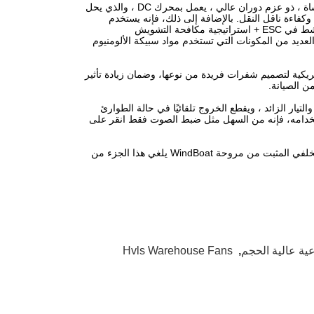
طورت WindBoat بشكل مستقل محركًا رائدًا على مستوى العالم خاليًا من الهول ، بدون فرشاة ، ذو عزم دوران عالي ، يعمل بمحرك DC ، والذي يحل
وكفاءة ناقل النقل. بالإضافة إلى ذلك، فإنه يستخدم
محرك محرك عالية الدوران منخفضة السرعة مع IMU متكاملة،تمكين استراتيجية التحكم النشط في ESC + استراتيجية مكافحة التشويش
عديد من المكونات التي تستخدم مواد سبيكة الألومنيوم
مريكية لتصميم شفرات فريدة من نوعها، وضمان زيادة تأثير
ن الصيانة.
حمل والتيار الزائد ، ويقطع الخروج تلقائيًا في حالة الطوارئ
ستخدامه، فإنه من السهل مثل ضبط الصوت فقط انقر على
غالباً ما تظهر على الطائرات وسيارات السباق، إنها ليست فقط من أجل الجمال.لكن الجناح الخلفي المثبت من مروحة WindBoat يلغي هذا الجزء من
Hvls Warehouse Fans
,