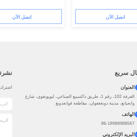
اتصل الآن
اتصل الآن
ال سريع
نشرتنا
العنوان
اشترك ف
الغرفة 102، رقم 1، طريق داكسينغ الصناعي، ليويونغوي، شارع
وانجيانغ، مدينة دونغغغوان، مقاطعة قوانغدونغ
الهاتف
86-18988988567
البريد الإلكتروني