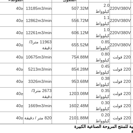
2.0
≤40
13185m3/min
50
7.32M
220V/380V
كيلوواط
1.1
≤40
12862m3/min
55
6.72M
220V/380V
كيلوواط
1.0
≤40
12261m3/min
60
6.12M
220V/380V
كيلوواط
0.85
11963 متر3/
≤40
65
5.52M
220V/380V
كيلوواط
دقيقة
0.80
220 فولت
4.88M
75
10675m3/min
≤40
كيلوواط
0.45
220 فولت
4.28M
85
5213m3/min
≤40
كيلوواط
0.38
220 فولت
3.68M
95
3326m3/min
≤40
كيلوواط
0.35
2673 متر3/
220 فولت
3.08M
120
≤40
كيلوواط
دقيقة
0.30
220 فولت
2.48M
160
1669m3/min
≤40
كيلوواط
0.20
220 فولت
1.88M
210
820 متر / دقيقة
≤40
كيلوواط
ية للمنتج المروحة الصناعية الكبيرة