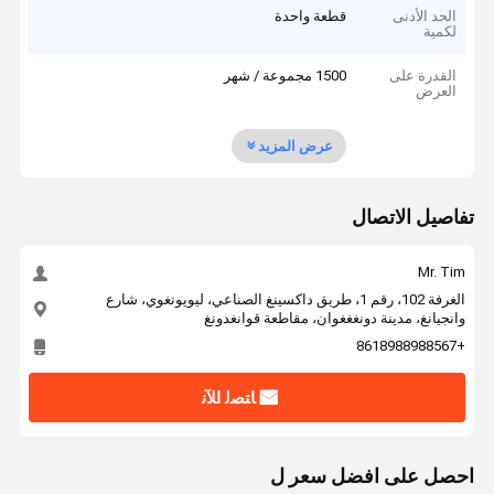
الحد الأدنى
قطعة واحدة
لكمية
القدرة على
1500 مجموعة / شهر
العرض
عرض المزيد
تفاصيل الاتصال
Mr. Tim
الغرفة 102، رقم 1، طريق داكسينغ الصناعي، ليويونغوي، شارع
وانجيانغ، مدينة دونغغغوان، مقاطعة قوانغدونغ
+8618988988567
ﺎﺘﺼﻟ ﺍﻶﻧ
احصل على افضل سعر ل