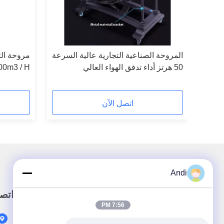
ية
المروحة الصناعية التجارية عالية السرعة
مروحة الت
50 هرتز أداء تدفق الهواء العالي
الطاقة
اتصل الآن
Andi
رابط سريع
اتص
7:56 PM
المنزل