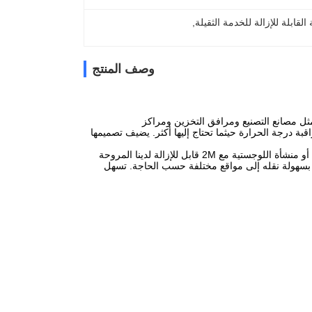
لقابلة للإزالة للخدمة الثقيلة
, 
وصف المنتج
لي للتبريد للبيئات المطالبة مثل مصانع التصنيع ومرافق التخزين ومراكز
بة درجة الحرارة حيثما تحتاج إليها أكثر. يضيف تصميمها
تحسين الدورة الهوائية والحفاظ على بيئة عمل مريحة في مصنع التصنيع الخاص بك، مستودع، أو منشأة اللوجستية مع 2M قابل للإزالة لدينا المروحة
ك بسهولة نقله إلى مواقع مختلفة حسب الحاجة. تسهل