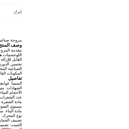
إبراز:
مروحة صناعية محمولة قابلة للإز
وصف المنتج
اللوجستيات.هذ
القابل للإزال
الصناعية المح
المكونات القابل
تفاصيل
المنشأ: غوانغ
الشهادات: متوافقة 
الأحجام المتاحة: 1.3m / 2m
عدد الشفرات: 5 أو 6 شفر
مادة الشفرة: 
مستوى الضوضاء:
مادة البناء: س
نوع المحرك: PMSM عالية الكفاءة (محرك متزامن مغناطيسي دائم)
تصنيف الحماية: IP55 (محمي ضد الغبار و
التثبيت: تصمي