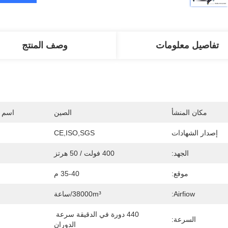
تفاصيل معلومات
وصف المنتج
مكان المنشأ
الصين
اسم ا
إصدار الشهادات
CE,ISO,SGS
الجهد:
400 فولت / 50 هرتز
موقع:
35-40 م
Airfiow:
38000m³/ساعة
440 دورة في الدقيقة سرعة 
السرعة:
الدوران