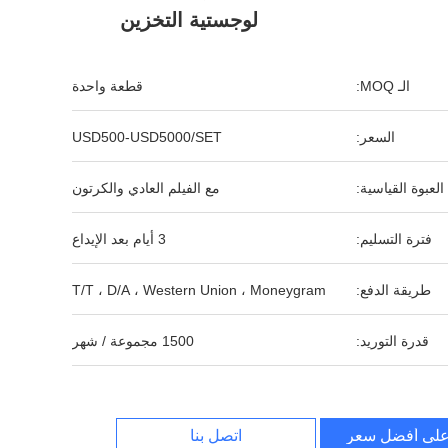
لوجستية التخزين
الـ MOQ:
قطعة واحدة
السعر:
USD500-USD5000/SET
العبوة القياسية:
مع الفيلم العادي والكرتون
فترة التسليم:
3 أيام بعد الإيداع
طريقة الدفع:
T/T ، D/A ، Western Union ، Moneygram
قدرة التوريد:
1500 مجموعة / شهر
لى أفضل سعر
اتصل بنا