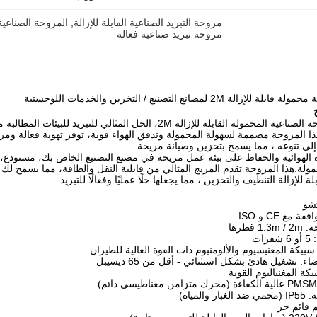
مروحة التبريد الصناعية القابلة للإزالة
, 
المروحة الصناعية ا
مروحة تبريد صناعية فعالة
الة 2M لمصانع التصنيع / التخزين والخدمات اللوجستية
مقدمة المروحة الصناعية المحمولة القابلة للإزالة 2M، الحل المثا
ا المروحة مصممة لسهولة المحمولة وتدفق الهواء قوية، توفر تهوية فعالة ومراق
ة إلى تنوعه ، مما يسمح بتخزين وصيانة مريحة.
مولة.هذا المروحة تقدم المزيج المثالي من قابلية النقل والطاقة، مما يسمح ل
ة للإزالة التنظيف والتخزين ، مما يجعلها حلًا عمليًا وفعالًا للتبريد.
تشو
مع CE و ISO
 قطرها
ات
سبيكة المغنيسيوم والألومنيوم ذات القوة العالية للطيران
 تشغيل هادئ بشكل استثنائي - أقل من 65 ديسيبل
بيكة المغنياليوم القوية
المياه)
م قائم حر