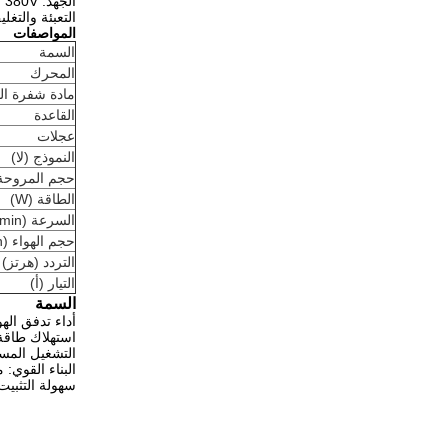
الجهد: 220V / 380V (خيارات الجهد القابلة للتخصيص متاحة)
التعبئة والتغ
المواصفات
السمة
المحرك
مادة شفرة ال
القاعدة
عجلات
النموذج (لا)
حجم المروحة
الطاقة (W)
السرعة (r/min)
حجم الهواء (m3/h)
التردد (هرتز)
التيار (أ)
السمة
أداء تدفق الهواء العالي: يوفر
استهلاك طاقة منخفض: يعمل بمقدار 0
التشغيل المستقر: السرعة المتوازنة 440 د
البناء القوي: 
سهولة التثبيت: