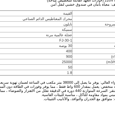
ليف: معبأة بأمان في صندوق خشبي لنقل آمن
القيمة
محرك المغناطيس الدائم الصناعي
مروحة
نايلون
سميكة
عجلة عالمية مرنة
FJ-30-1
30 بوصة
400
900
25000
50
1.8
 ما يصل إلى 38000 متر مكعب في الساعة لضمان تهوية سريعة وفعالة.
60 واط فقط ، مما يوفر وفورات في الطاقة دون المساس بالأداء.
ورة في الدقيقة تقلل من الاهتزاز والضوضاء ، مما يزيد من عمر التشغيل.
مبني بمواد مقاومة للتآكل ، مناسبة للبيئات القاسية.
 متوافق مع الجدران والنوافذ، والأنابيب التثبيتات.