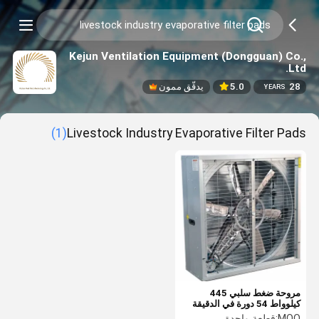
Kejun Ventilation Equipment (Dongguan) Co.,
Ltd.
28
5.0
يدقّق ممون
YEARS
(1)
Livestock Industry Evaporative Filter Pads
مروحة ضغط سلبي 445
كيلوواط 54 دورة في الدقيقة
السرعة الصلب المغلف سهلة
MOQ:
قطعة واحدة