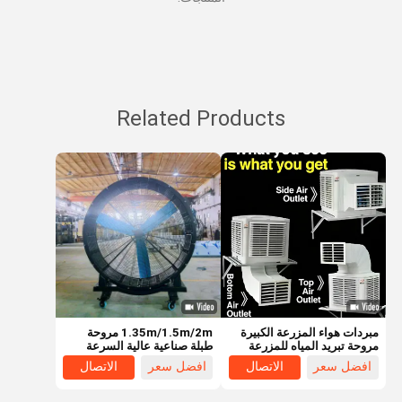
Related Products
مبردات هواء المزرعة الكبيرة
1.35m/1.5m/2m مروحة
مروحة تبريد المياه للمزرعة
طبلة صناعية عالية السرعة
والماشية ومكيف هواء بيت
مروحة صناعية قائمة
افضل سعر
الاتصال
افضل سعر
الاتصال
الدواجن