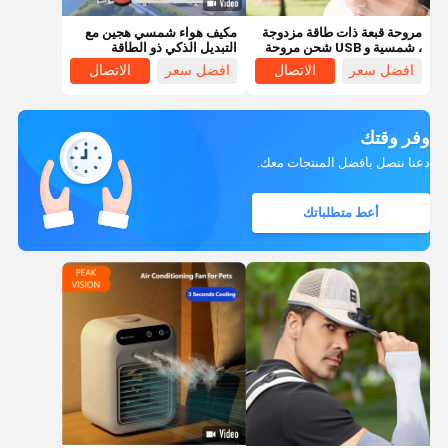
مروحة قبعة ذات طاقة مزدوجة
مكيف هواء شمسي هجين مع
، شمسية و USB شحن مروحة
التبديل الذكي ذو الطاقة
صغيرة قابلة للارتداء خفيفة
المزدوجة ، والتحكم عن بعد بـ
افضل سعر
الاتصال
افضل سعر
الاتصال
الوزن مروحة تبريد خالية من
WiFi Mobile APP
اليدين
وفر وقتك
دعنا نتصل بأفضل المنتجات معك.
أعط متطلباتك